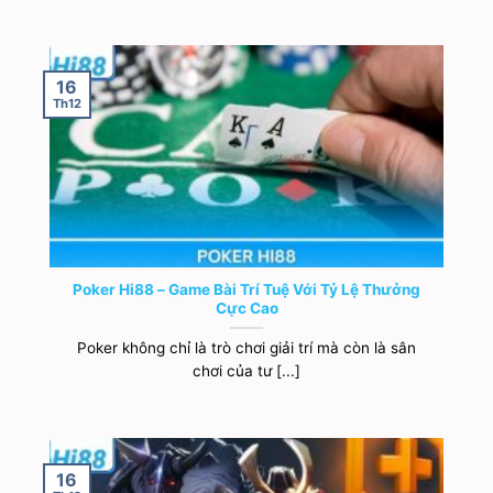
trí đầy hứng [...]
16
Th12
Poker Hi88 – Game Bài Trí Tuệ Với Tỷ Lệ Thưởng
Cực Cao
Poker không chỉ là trò chơi giải trí mà còn là sân
chơi của tư [...]