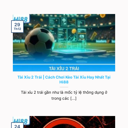
trí bởi cơ [...]
29
Th12
Tài Xỉu 2 Trái | Cách Chơi Kèo Tài Xỉu Hay Nhất Tại
Hi88
Tài xỉu 2 trái gần như là mốc tỷ lệ thông dụng ở
trong các [...]