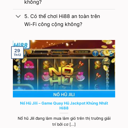
không?
5. Có thể chơi Hi88 an toàn trên
Wi-Fi công cộng không?
29
Th12
Nổ Hũ Jili – Game Quay Hũ Jackpot Khủng Nhất
Hi88
Nổ hũ Jili đang làm mưa làm gió trên thị trường giải