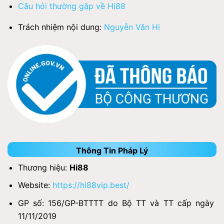
Câu hỏi thường gặp về Hi88
Trách nhiệm nội dung:
Nguyễn Văn Hi
Thông Tin Pháp Lý
Thương hiệu:
Hi88
Website:
https://hi88vip.best/
GP số: 156/GP-BTTTT do Bộ TT và TT cấp ngày