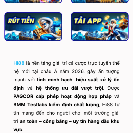
Hi88
là nền tảng giải trí cá cược trực tuyến thế
hệ mới tại châu Á năm 2026, gây ấn tượng
mạnh với
tính minh bạch
,
hiệu suất xử lý ổn
định
và
hệ thống ưu đãi vượt trội
. Được
PAGCOR cấp phép hoạt động hợp pháp
và
BMM Testlabs kiểm định chất lượng
, Hi88 tự
tin mang đến cho người chơi môi trường giải
trí
an toàn – công bằng – uy tín hàng đầu khu