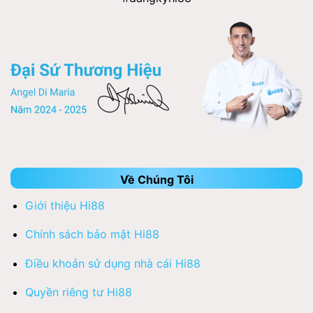
#dangkyhi88
Về Chúng Tôi
Giới thiệu Hi88
Chính sách bảo mật Hi88
Điều khoản sử dụng nhà cái Hi88
Quyền riêng tư Hi88