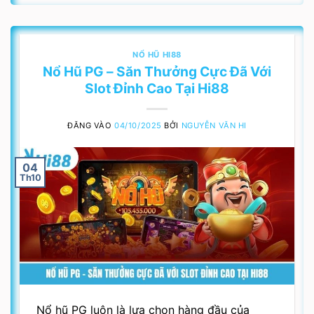
NỔ HŨ HI88
Nổ Hũ PG – Săn Thưởng Cực Đã Với
Slot Đỉnh Cao Tại Hi88
ĐĂNG VÀO
04/10/2025
BỞI
NGUYỄN VĂN HI
04
Th10
Nổ hũ PG luôn là lựa chọn hàng đầu của