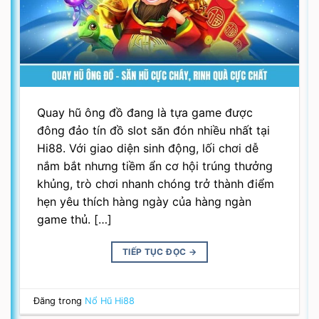
Quay hũ ông đồ đang là tựa game được
đông đảo tín đồ slot săn đón nhiều nhất tại
Hi88. Với giao diện sinh động, lối chơi dễ
nắm bắt nhưng tiềm ẩn cơ hội trúng thưởng
khủng, trò chơi nhanh chóng trở thành điểm
hẹn yêu thích hàng ngày của hàng ngàn
game thủ. […]
TIẾP TỤC ĐỌC
→
Đăng trong
Nổ Hũ Hi88