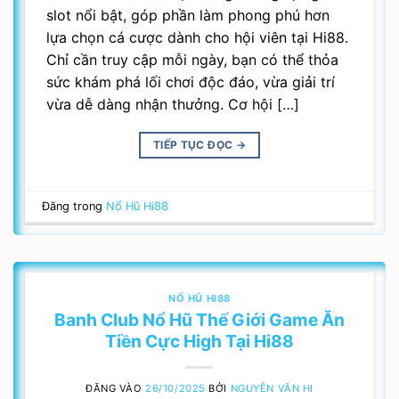
slot nổi bật, góp phần làm phong phú hơn
lựa chọn cá cược dành cho hội viên tại Hi88.
Chỉ cần truy cập mỗi ngày, bạn có thể thỏa
sức khám phá lối chơi độc đáo, vừa giải trí
vừa dễ dàng nhận thưởng. Cơ hội […]
TIẾP TỤC ĐỌC
→
Đăng trong
Nổ Hũ Hi88
NỔ HŨ HI88
Banh Club Nổ Hũ Thế Giới Game Ăn
Tiền Cực High Tại Hi88
ĐĂNG VÀO
26/10/2025
BỞI
NGUYỄN VĂN HI