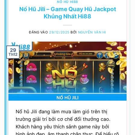
NỔ HŨ HI88
Nổ Hũ Jili – Game Quay Hũ Jackpot
Khủng Nhất Hi88
ĐĂNG VÀO
29/12/2025
BỞI
NGUYỄN VĂN HI
29
Th12
Nổ hũ Jili đang làm mưa làm gió trên thị
trường giải trí bởi cơ chế đổi thưởng cao.
Khách hàng yêu thích sảnh game này bởi
hình ảnh đẹp, âm thanh chân thực. Để hiểu rõ