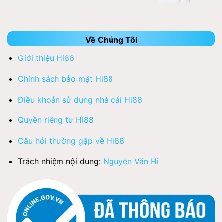
Về Chúng Tôi
Giới thiệu Hi88
Chính sách bảo mật Hi88
Điều khoản sử dụng nhà cái Hi88
Quyền riêng tư Hi88
Câu hỏi thường gặp về Hi88
Trách nhiệm nội dung:
Nguyễn Văn Hi