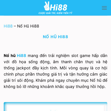
Bỏ
qua
nội
dung
Hi88
–
Nổ Hũ Hi88
NỔ HŨ HI88
Nổ hũ
Hi88
mang đến trải nghiệm slot game hấp dẫn
với đồ họa sống động, âm thanh chân thực và hệ
thống jackpot đầy kịch tính. Mỗi vòng quay là cơ hội
chinh phục phần thưởng giá trị và tận hưởng cảm giác
giải trí sôi động. Khám phá ngay chuyên mục Nổ hũ để
không bỏ lỡ những khoảnh khắc quay thưởng hồi hộp.