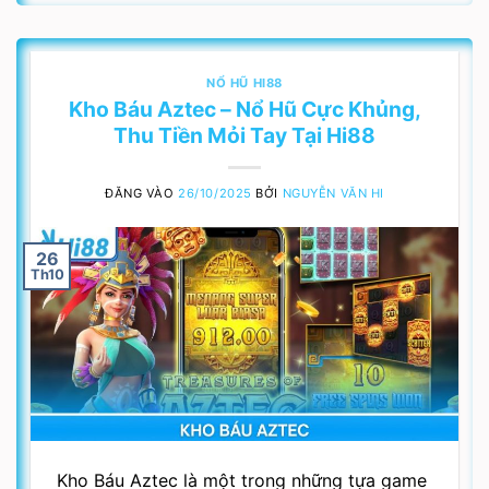
NỔ HŨ HI88
Kho Báu Aztec – Nổ Hũ Cực Khủng,
Thu Tiền Mỏi Tay Tại Hi88
ĐĂNG VÀO
26/10/2025
BỞI
NGUYỄN VĂN HI
26
Th10
Kho Báu Aztec là một trong những tựa game