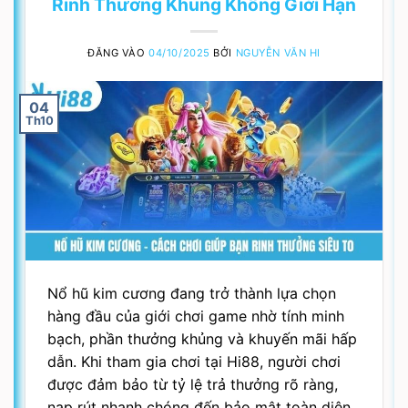
Rinh Thưởng Khủng Không Giới Hạn
ĐĂNG VÀO
04/10/2025
BỞI
NGUYỄN VĂN HI
04
Th10
Nổ hũ kim cương đang trở thành lựa chọn
hàng đầu của giới chơi game nhờ tính minh
bạch, phần thưởng khủng và khuyến mãi hấp
dẫn. Khi tham gia chơi tại Hi88, người chơi
được đảm bảo từ tỷ lệ trả thưởng rõ ràng,
nạp rút nhanh chóng đến bảo mật toàn diện,