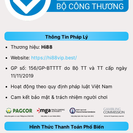
Thông Tin Pháp Lý
Thương hiệu:
Hi88
Website:
https://hi88vip.best/
GP số: 156/GP-BTTTT do Bộ TT và TT cấp ngày
11/11/2019
Hoạt động theo quy định pháp luật Việt Nam
Cam kết bảo mật & trách nhiệm người chơi
Hình Thức Thanh Toán Phổ Biến