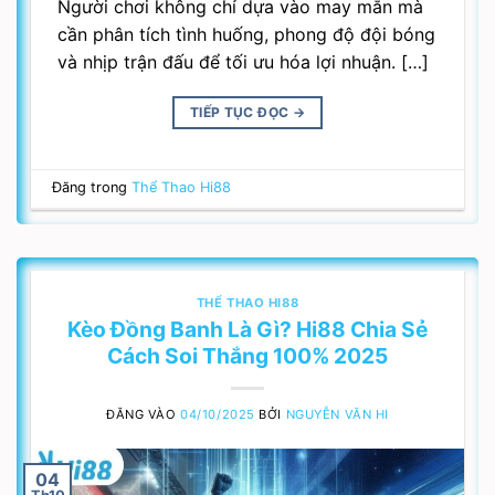
Người chơi không chỉ dựa vào may mắn mà
cần phân tích tình huống, phong độ đội bóng
và nhịp trận đấu để tối ưu hóa lợi nhuận. […]
TIẾP TỤC ĐỌC
→
Đăng trong
Thể Thao Hi88
THỂ THAO HI88
Kèo Đồng Banh Là Gì? Hi88 Chia Sẻ
Cách Soi Thắng 100% 2025
ĐĂNG VÀO
04/10/2025
BỞI
NGUYỄN VĂN HI
04