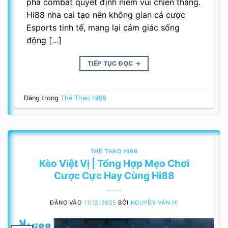
pha combat quyết định niềm vui chiến thắng.
Hi88 nha cai tạo nên không gian cá cược
Esports tinh tế, mang lại cảm giác sống
động […]
TIẾP TỤC ĐỌC
→
Đăng trong
Thể Thao Hi88
THỂ THAO HI88
Kèo Việt Vị | Tổng Hợp Mẹo Chơi
Cược Cực Hay Cùng Hi88
ĐĂNG VÀO
11/12/2025
BỞI
NGUYỄN VĂN HI