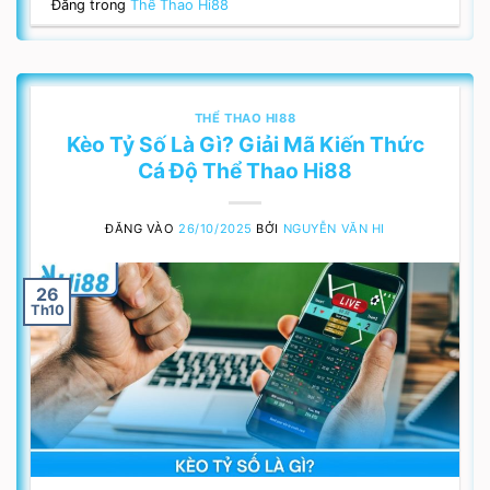
Đăng trong
Thể Thao Hi88
THỂ THAO HI88
Kèo Tỷ Số Là Gì? Giải Mã Kiến Thức
Cá Độ Thể Thao Hi88
ĐĂNG VÀO
26/10/2025
BỞI
NGUYỄN VĂN HI
26
Th10