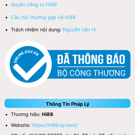
Quyền riêng tư Hi88
Câu hỏi thường gặp về Hi88
Trách nhiệm nội dung:
Nguyễn Văn Hi
Thông Tin Pháp Lý
Thương hiệu:
Hi88
Website:
https://hi88vip.best/